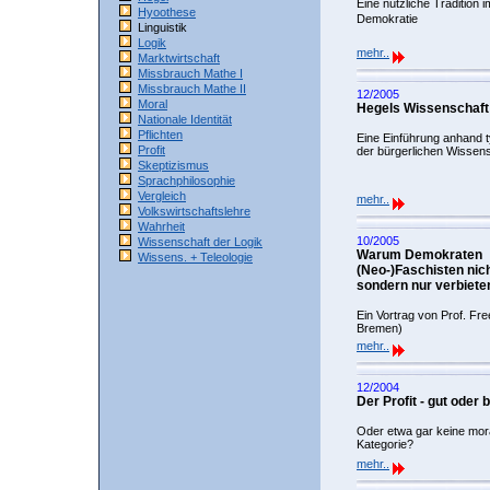
Eine nützliche Tradition 
Hyoothese
Demokratie
Linguistik
Logik
mehr..
Marktwirtschaft
Missbrauch Mathe I
Missbrauch Mathe II
12/2005
Moral
Hegels Wissenschaft
Nationale Identität
Pflichten
Eine Einführung anhand t
Profit
der bürgerlichen Wissen
Skeptizismus
Sprachphilosophie
Vergleich
mehr..
Volkswirtschaftslehre
Wahrheit
10/2005
Wissenschaft der Logik
Warum Demokraten
Wissens. + Teleologie
(Neo-)Faschisten nicht
sondern nur verbiet
Ein Vortrag von Prof. Fr
Bremen)
mehr..
12/2004
Der Profit - gut oder
Oder etwa gar keine mor
Kategorie?
mehr..