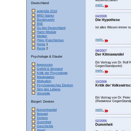
wissenschaften
Deutschland
mehr..
agenda
2010
BRD-Stärke
04/2008
Bundeswehr
Die Hypothese
BSE
Ist alles Wissen immer nu
Du bist Deutschland
Hartz-Module
Medien
mehr..
(Neo-)Faschismus
Rente
1
Rente
2
08/2007
Der Klimawandel
Psychologie & Glaube
Ein Vortrag von Dr. Rolf
Aggression
GegenStandpunkt)
Gefühl & Verstand
mehr..
Kritik der Psychologie
Manipulation
Motivation
10/2006
Psychologisches Denken
Kritik der Volkswirts
Sinn des Lebens
Vorurteile
Ein Vortrag von Dr. Pete
(Redakteur GegenStand
Bürgerl. Denken
Aussenhandel
mehr..
Beispiel
Denken
02/2006
Dummheit
Dummheit
Geschichte
Hegel