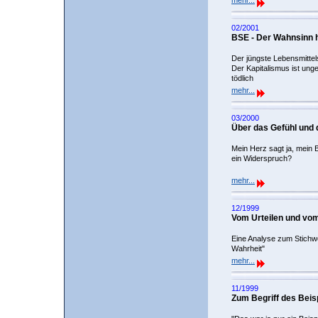
mehr...
02/2001
BSE - Der Wahnsinn 
Der jüngste Lebensmittel
Der Kapitalismus ist ung
tödlich
mehr...
03/2000
Über das Gefühl und 
Mein Herz sagt ja, mein 
ein Widerspruch?
mehr...
12/1999
Vom Urteilen und vo
Eine Analyse zum Stichwo
Wahrheit"
mehr...
11/1999
Zum Begriff des Beis