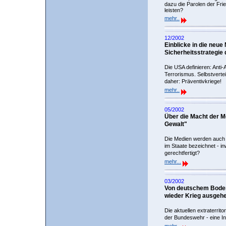
dazu die Parolen der Fr
leisten?
mehr..
12/2002
Einblicke in die neue
Sicherheitsstrategie
Die USA definieren: Anti
Terrorismus. Selbstvertei
daher: Präventivkriege!
mehr..
05/2002
Über die Macht der Me
Gewalt"
Die Medien werden auch 
im Staate bezeichnet - in
gerechtfertigt?
mehr...
03/2002
Von deutschem Boden
wieder Krieg ausgehe
Die aktuellen extraterrito
der Bundeswehr - eine I