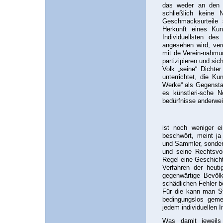
das weder an den 
schließlich keine 
Geschmacksurteile 
Herkunft eines Ku
Individuellsten des
angesehen wird, ver
mit de Verein-nahmun
partizipieren und si
Volk „seine“ Dicht
unterrichtet, die K
Werke“ als Gegensta
es künstleri-sche 
bedürfnisse anderwei
ist noch weniger e
beschwört, meint ja
und Sammler, sondern
und seine Rechtsvo
Regel eine Geschicht
Verfahren der heut
gegenwärtige Bevölk
schädlichen Fehler b
Für die kann man St
bedingungslos geme
jedem individuellen 
Was damit jeweils