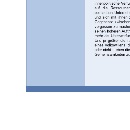
innenpolitische Ver
auf die Ressource
politischen Unterne
und sich mit ihnen z
Gegensatz zwischen
vergessen zu machen
seinen höheren Auft
mehr als Unterwerfu
Und je größer die na
eines Volkswillens, d
oder nicht – eben die
Gemeinsamkeiten zum 