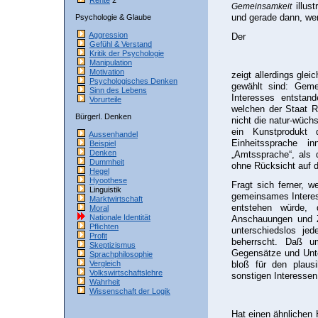
Rente
2
illus
Gemeinsamkeit
und gerade dann, wen
Psychologie & Glaube
Aggression
Der
Gefühl & Verstand
Kritik der Psychologie
Manipulation
Motivation
zeigt allerdings gle
Psychologisches Denken
gewählt sind: Geme
Sinn des Lebens
Interesses entstan
Vorurteile
welchen der Staat R
Bürgerl. Denken
nicht die natur-wüch
ein Kunstprodukt 
Aussenhandel
Einheitssprache i
Beispiel
Denken
„Amtssprache“, als d
Dummheit
ohne Rücksicht auf di
Hegel
Hyoothese
Fragt sich ferner, we
Linguistik
gemeinsames Intere
Marktwirtschaft
entstehen würde, 
Moral
Nationale Identität
Anschauungen und Zi
Pflichten
unterschiedslos je
Profit
beherrscht. Daß u
Skeptizismus
Gegensätze und Unte
Sprachphilosophie
Vergleich
bloß für den plausi
Volkswirtschaftslehre
sonstigen Interesse
Wahrheit
Wissenschaft der Logik
Hat einen ähnlichen 