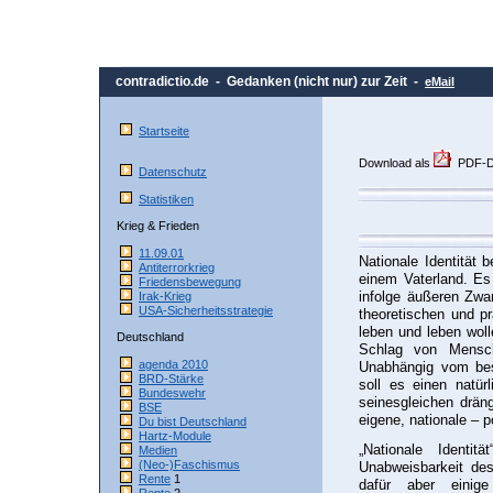
contradictio.de - Gedanken (nicht nur) zur Zeit -
eMail
Startseite
Download als
PDF-Do
Datenschutz
Statistiken
Krieg & Frieden
11.09.01
Nationale Identität
Antiterrorkrieg
einem Vaterland. Es
Friedensbewegung
infolge äußeren Zwa
Irak-Krieg
USA-Sicherheitsstrategie
theoretischen und pr
leben und leben wol
Deutschland
Schlag von Mensch
agenda 2010
Unabhängig vom bes
BRD-Stärke
soll es einen natür
Bundeswehr
seinesgleichen drän
BSE
eigene, nationale – p
Du bist Deutschland
Hartz-Module
„Nationale Identi
Medien
(Neo-)Faschismus
Unabweisbarkeit de
Rente
1
dafür aber einige